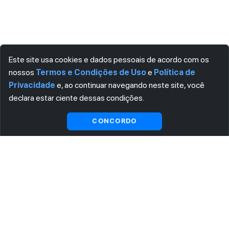
Este site usa cookies e dados pessoais de acordo com os
nossos
Termos e Condições de Uso
e
Política de
Privacidade
e, ao continuar navegando neste site, você
declara estar ciente dessas condições.
Visualizar gratuitamente*
CONCORDO
ASSINE AGORA MESMO NOSSA NEWSLETTER
Receba artigos exclusivos e fique por dentro das novidades.
Ao se cadastrar, você concorda com os
Termos e Condições
e