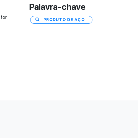
Palavra-chave
 for
PRODUTO DE AÇO
s