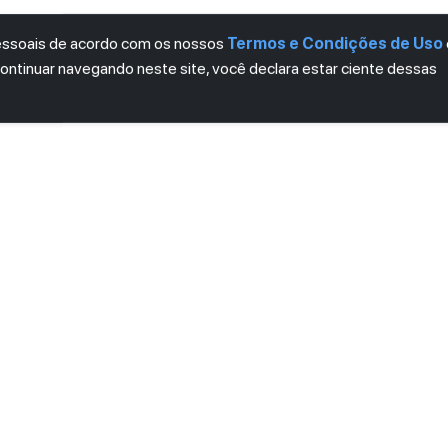
pessoais de acordo com os nossos
Termos e Condições de Uso
continuar navegando neste site, você declara estar ciente dessas
LETTER
ro das novidades.
mos e Condições
e
Política de