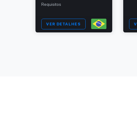
Requisitos
VER DETALHES
V