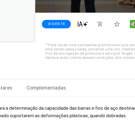
star_border
add_shopping_cart
VIGENTE
*Trata-se de uma campanha promocional que perm
está sendo pesquisada, somente uma vez, mediant
fins de divulgação de produtos e serviços Target
declara estar ciente dessas condições, dos nosso
tares
Complementadas
ra a determinação da capacidade das barras e fios de aço destin
rmado suportarem as deformações plásticas, quando dobradas.