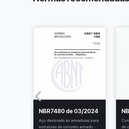
/2021
NBR7480 de 03/2024
NB
Aço destinado às armaduras para
Con
rotendido
estruturas de concreto armado -
de c