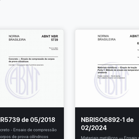
R5739 de 05/2018
NBRISO6892-1 de
02/2024
creto - Ensaio de compressão
orpos de prova cilíndricos
Materiais metálicos — Ensaio