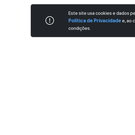
Este site usa cookies e dados 
Política de Privacidade
e, ao 
condições.
ASSINE AGORA MESMO NOSSA NEWS
Receba artigos exclusivos e fique por dent
Ao se cadastrar, você concorda com os
Ter
Privacidade
.