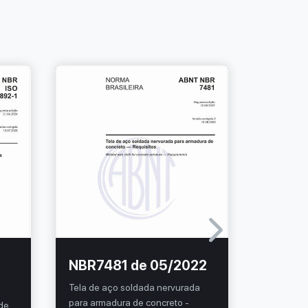
NBR7481 de 05/2022
NBR56
Tela de aço soldada nervurada
Sistemas 
para armadura de concreto -
água quen
 de