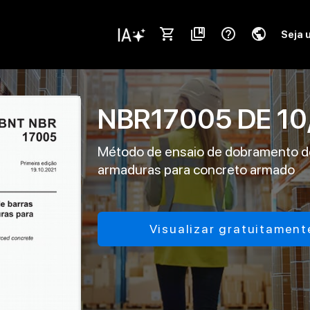
shopping_cart
collections_bookmark
help_outline
public
Seja 
NBR17005
DE
10
Método de ensaio de dobramento de 
armaduras para concreto armado
Visualizar gratuitament