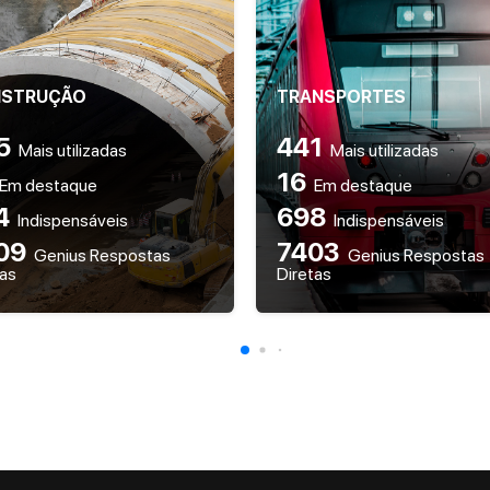
STRUÇÃO
TRANSPORTES
5
441
Mais utilizadas
Mais utilizadas
16
Em destaque
Em destaque
4
698
Indispensáveis
Indispensáveis
09
7403
Genius Respostas
Genius Respostas
tas
Diretas