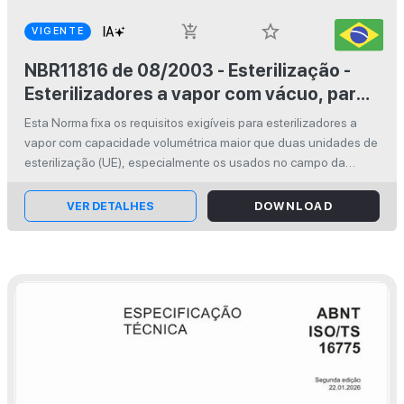
star_border
add_shopping_cart
VIGENTE
NBR11816 de 08/2003 - Esterilização -
Esterilizadores a vapor com vácuo, para
produtos e saúde
Esta Norma fixa os requisitos exigíveis para esterilizadores a
vapor com capacidade volumétrica maior que duas unidades de
esterilização (UE), especialmente os usados no campo da
medicina. Inclui também o campo industrial, quando, por
motivos médicos, ...
VER DETALHES
DOWNLOAD