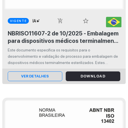
star_border
add_shopping_cart
VIGENTE
NBRISO11607-2 de 10/2025 - Embalagem
para dispositivos médicos terminalmente
esterilizados - Parte 2: Requisitos de
Este documento especifica os requisitos para o
validação para processos de formação,
desenvolvimento e validação de processo para embalagem de
selagem e montagem Emenda 1:
dispositivos médicos terminalmente esterilizados. Estes
processos incluem formação, selagem e montagem de
Aplicação do gerenciamento de riscos
sistemas de barreira estéril pré-formados...
VER DETALHES
DOWNLOAD