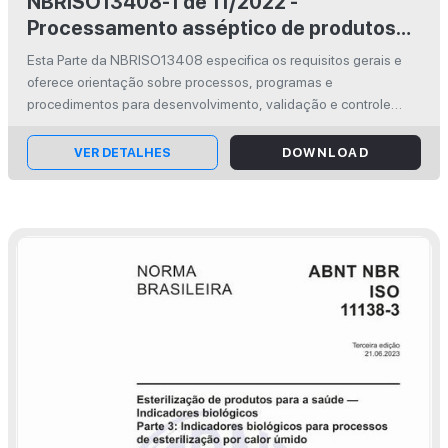
NBRISO13408-1 de 11/2022 -
Processamento asséptico de produtos
para a saúde - Parte 1: Requisitos gerais
Esta Parte da NBRISO13408 especifica os requisitos gerais e
oferece orientação sobre processos, programas e
procedimentos para desenvolvimento, validação e controle
rotineiro do processo de fabricação de produtos para a saúde
processados de forma assép...
VER DETALHES
DOWNLOAD