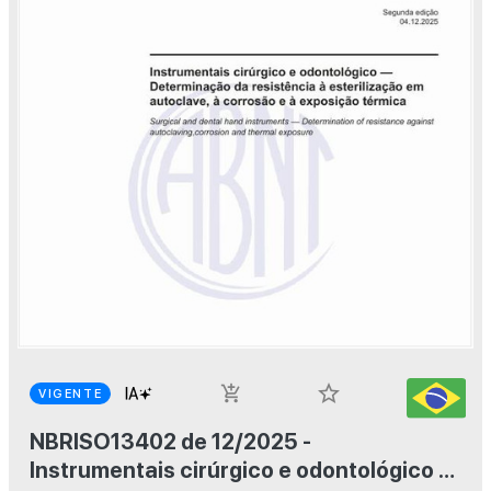
star_border
add_shopping_cart
VIGENTE
NBRISO13402 de 12/2025 -
Instrumentais cirúrgico e odontológico —