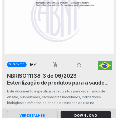
star_border
add_shopping_cart
VIGENTE
NBRISO11138-3 de 06/2023 -
Esterilização de produtos para a saúde
— Indicadores biológicos - Parte 3:
Este documento especifica os requisitos para organismos de
Indicadores biológicos para processos
ensaio, suspensões, carreadores inoculados, indicadores
de esterilização por calor úmido
biológicos e métodos de ensaio destinados ao uso na
avaliação de desempenho de processos de esterilização
empregando calor úmido como age...
VER DETALHES
DOWNLOAD