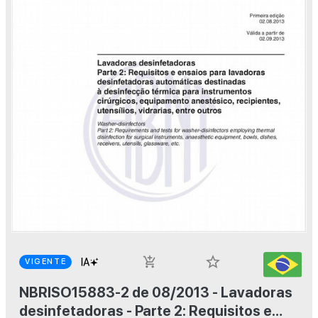
star_border
add_shopping_cart
VIGENTE
NBRISO15883-2 de 08/2013 - Lavadoras
desinfetadoras - Parte 2: Requisitos e