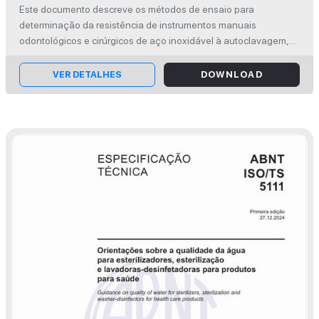
Determinação da resistência à
Este documento descreve os métodos de ensaio para
esterilização em autoclave, à corrosão e
determinação da resistência de instrumentos manuais
à exposição térmica
odontológicos e cirúrgicos de aço inoxidável à autoclavagem,
corrosão e exposição térmica. This document describes test
methods to determine the resis...
VER DETALHES
DOWNLOAD