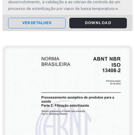
Requisitos para desenvolvimento,
desenvolvimento, a validação e as rotinas de controle de um
validação e rotina de controle de um
processo de esterilização por vapor de baixa temperatura e
formaldeído (VBTF) para dispositivos médicos usando uma
processo de esterilização de
mistura de vapor à baixa tempe...
VER DETALHES
DOWNLOAD
dispositivos médicos