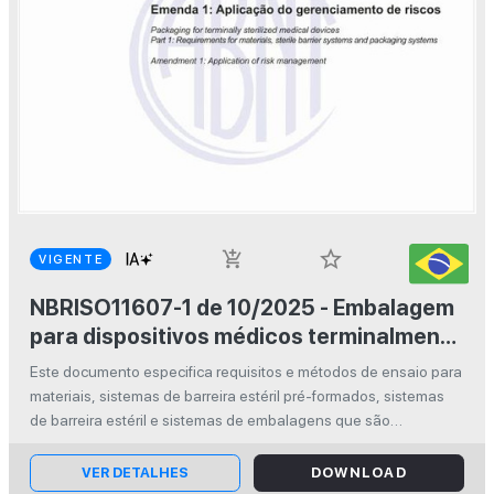
star_border
add_shopping_cart
VIGENTE
NBRISO11607-1 de 10/2025 - Embalagem
para dispositivos médicos terminalmente
esterilizados - Parte 1: Requisitos para
Este documento especifica requisitos e métodos de ensaio para
materiais, sistemas de barreira estéril e
materiais, sistemas de barreira estéril pré-formados, sistemas
sistemas de embalagem Emenda 1:
de barreira estéril e sistemas de embalagens que são
destinados a manter a esterilidade de dispositivos médicos
Aplicação do gerenciamento de riscos
terminalmente e...
VER DETALHES
DOWNLOAD