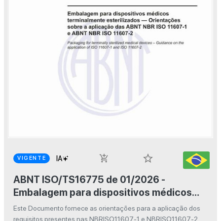
star_border
add_shopping_cart
VIGENTE
ABNT ISO/TS16775 de 01/2026 -
Embalagem para dispositivos médicos
terminalmente esterilizados —
Este Documento fornece as orientações para a aplicação dos
Orientações sobre a aplicação das ABNT
requisitos presentes nas NBRISO11607-1 e NBRISO11607-2.