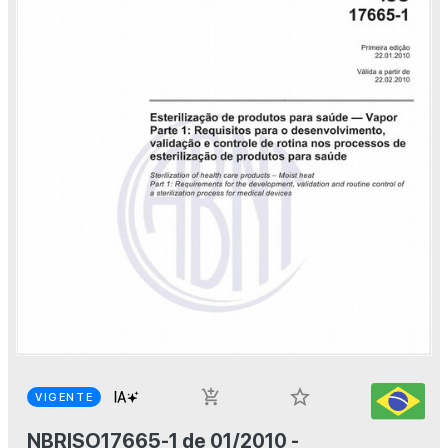
star_border
add_shopping_cart
VIGENTE
NBRISO17665-1 de 01/2010 -