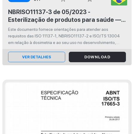
NBRISO11137-3 de 05/2023 -
Esterilização de produtos para saúde —
Radiação Parte 3: Orientação sobre os
Este documento fornece orientações para atender aos
aspectos dosimétricos no
requisitos das ISO 11137-1, NBRISO11137-2 e ISO/TS 13004
desenvolvimento, validação e controle
em relação à dosimetria e ao seu uso no desenvolvimento,
validação e controle de rotina de um processo de esterilização
de rotina
por radiação. This docu...
VER DETALHES
DOWNLOAD