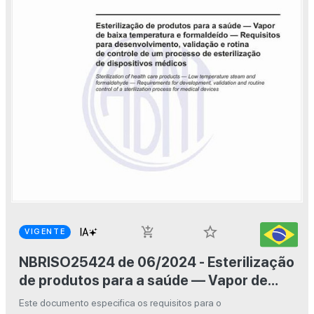
star_border
add_shopping_cart
VIGENTE
NBRISO25424 de 06/2024 - Esterilização
de produtos para a saúde — Vapor de
baixa temperatura e formaldeído —
Este documento especifica os requisitos para o