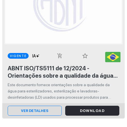
star_border
add_shopping_cart
VIGENTE
ABNT ISO/TS5111 de 12/2024 -
Orientações sobre a qualidade da água
para esterilizadores, esterilização e
Este documento fornece orientações sobre a qualidade da
lavadoras-desinfetadoras para produtos
água para esterilizadores, esterilização e lavadoras-
para saúde
desinfetadoras (LD) usados para processar produtos para
saúde. Este documento abrange a qualidade da água usada
diretamente para limpeza, desin...
VER DETALHES
DOWNLOAD