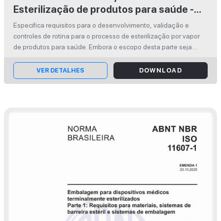
Esterilização de produtos para saúde -
Vapor Parte 1: Requisitos para o
Especifica requisitos para o desenvolvimento, validação e
desenvolvimento, validação e controle
controles de rotina para o processo de esterilização por vapor
de rotina nos processos de esterilização
de produtos para saúde. Embora o escopo desta parte seja
limitado para produtos para saúde, especifica requisitos e
de produtos para saúde
estabelece orie...
VER DETALHES
DOWNLOAD