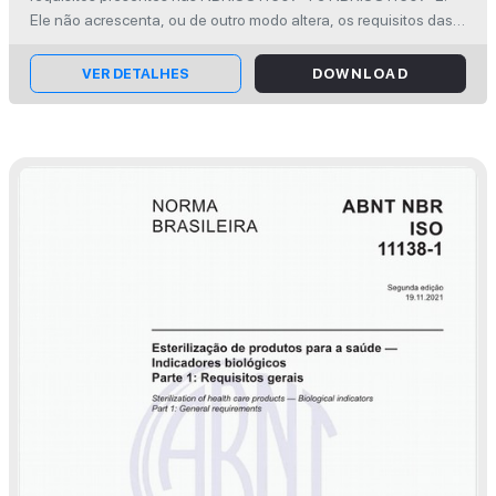
NBR ISO 11607-1 e ABNT NBR ISO 11607-2
Ele não acrescenta, ou de outro modo altera, os requisitos das
NBRISO11607-1 e NBRISO11607-2. Este é um Documento
informativo, não normat...
VER DETALHES
DOWNLOAD