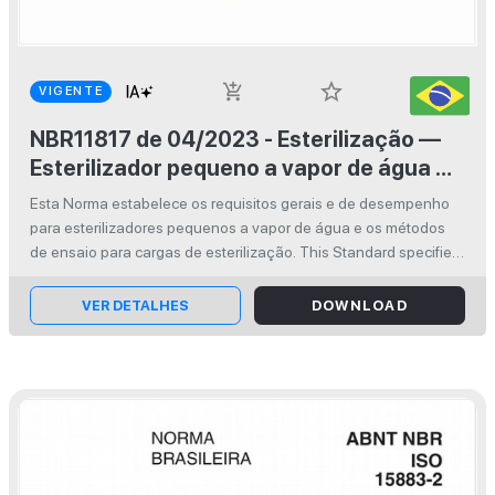
star_border
add_shopping_cart
VIGENTE
NBR11817 de 04/2023 - Esterilização —
Esterilizador pequeno a vapor de água —
Requisitos e métodos de ensaio
Esta Norma estabelece os requisitos gerais e de desempenho
para esterilizadores pequenos a vapor de água e os métodos
de ensaio para cargas de esterilização. This Standard specifies
the general and performance requirements for small steam
sterilizers a...
VER DETALHES
DOWNLOAD