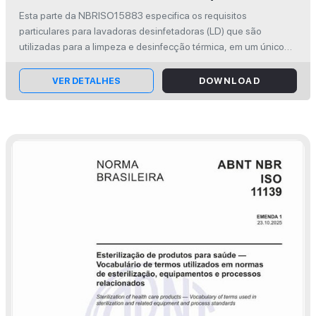
ensaios para lavadoras desinfetadoras
Esta parte da NBRISO15883 especifica os requisitos
automáticas destinadas à desinfecção
particulares para lavadoras desinfetadoras (LD) que são
térmica para instrumentos cirúrgicos,
utilizadas para a limpeza e desinfecção térmica, em um único
ciclo operacional, para dispositivos médicos reutilizáveis, como
equipamento anestésico, recipientes,
instrumentos cirúrg...
VER DETALHES
DOWNLOAD
utensílios, vidrarias, entre outros.