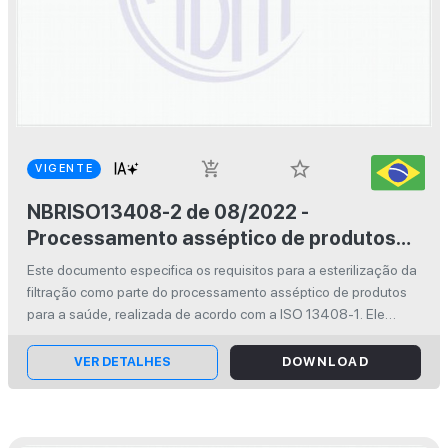
star_border
add_shopping_cart
VIGENTE
NBRISO13408-2 de 08/2022 -
Processamento asséptico de produtos
para a saúde - Parte 2: Filtração
Este documento especifica os requisitos para a esterilização da
esterilizante
filtração como parte do processamento asséptico de produtos
para a saúde, realizada de acordo com a ISO 13408-1. Ele
também oferece orientação aos usuários do filtro em relação
aos requisi...
VER DETALHES
DOWNLOAD