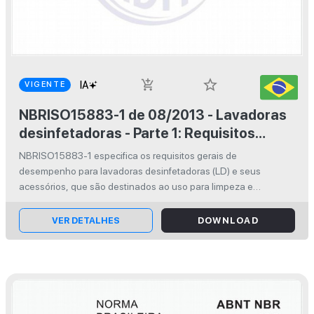
star_border
add_shopping_cart
VIGENTE
NBRISO15883-1 de 08/2013 - Lavadoras
desinfetadoras - Parte 1: Requisitos
gerais, termos, definições e ensaios
NBRISO15883-1 especifica os requisitos gerais de
desempenho para lavadoras desinfetadoras (LD) e seus
acessórios, que são destinados ao uso para limpeza e
desinfecção de dispositivos médicos reutilizáveis e outros
artigos utilizados no contexto da prát...
VER DETALHES
DOWNLOAD