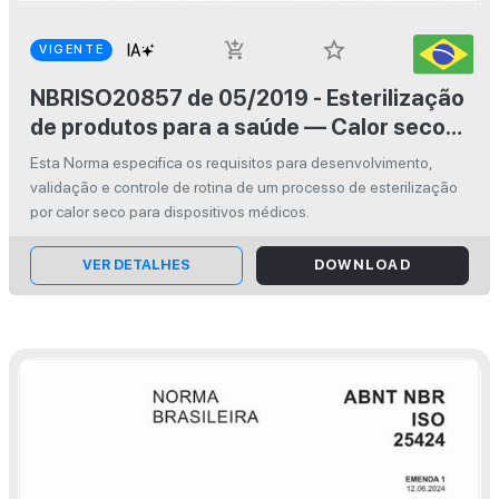
star_border
add_shopping_cart
VIGENTE
NBRISO20857 de 05/2019 - Esterilização
de produtos para a saúde — Calor seco
— Requisitos para o desenvolvimento,
Esta Norma especifica os requisitos para desenvolvimento,
validação e controle de rotina de um
validação e controle de rotina de um processo de esterilização
processo de esterilização para
por calor seco para dispositivos médicos.
dispositivos médicos
VER DETALHES
DOWNLOAD