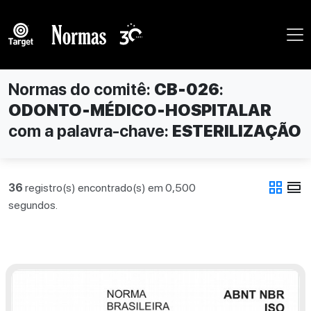
Normas do comitê:
CB-026
:
ODONTO-MÉDICO-HOSPITALAR
com a palavra-chave:
ESTERILIZAÇÃO
grid_view
view_day
36
registro(s) encontrado(s) em 0,500
segundos.