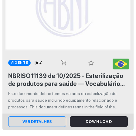
star_border
add_shopping_cart
VIGENTE
NBRISO11139 de 10/2025 - Esterilização
de produtos para saúde — Vocabulário
de termos utilizados em normas de
Este documento define termos na área da esterilização de
esterilização, equipamentos e processos
produtos para saúde incluindo equipamento relacionado e
relacionados
processos. This document defines terms in the field of the
sterilization of health care products including related equipment
and processes....
VER DETALHES
DOWNLOAD