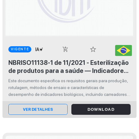
star_border
add_shopping_cart
VIGENTE
NBRISO11138-1 de 11/2021 - Esterilização
de produtos para a saúde — Indicadores
biológicos - Parte 1: Requisitos gerais
Este documento especifica os requisitos gerais para produção,
rotulagem, métodos de ensaio e características de
desempenho de indicadores biológicos, incluindo carreadores
inoculados e suspensões, e seus componentes, para serem
utilizados na validação ...
VER DETALHES
DOWNLOAD