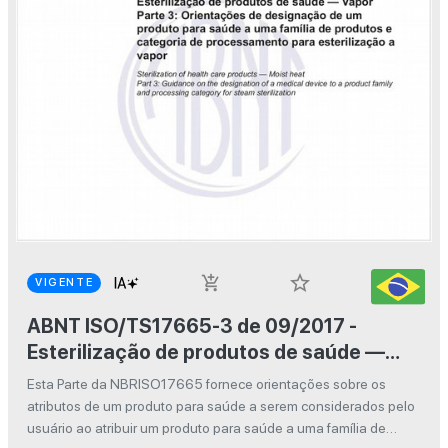
star_border
add_shopping_cart
VIGENTE
ABNT ISO/TS17665-3 de 09/2017 -
Esterilização de produtos de saúde —
Vapor - Parte 3: Orientações de
Esta Parte da NBRISO17665 fornece orientações sobre os
designação de um produto para saúde a
atributos de um produto para saúde a serem considerados pelo
uma família de produtos e categoria de
usuário ao atribuir um produto para saúde a uma família de