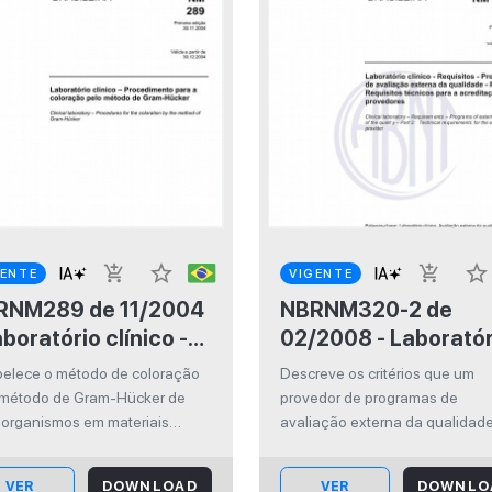
star_border
star_border
add_shopping_cart
add_shopping_cart
GENTE
VIGENTE
289 de 11/2004
NBRNM320-2 de
aboratório clínico -
02/2008 - Laboratór
cedimento para a
clínico - Requisitos -
belece o método de coloração
Descreve os critérios que um
oração pelo método
Programas de
 método de Gram-Hücker de
provedor de programas de
 Gram-Hücker
avaliação externa d
oorganismos em materiais
avaliação externa da qualidade
gicos e esfregaços feitos com
assim como seus colaboradore
qualidade - Parte 2:
ras bacterianas recentes
associados, devem satisfazer a
Requisitos técnicos
VER
DOWNLOAD
VER
DOWNLO