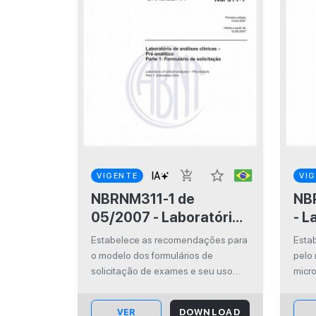
star_border
add_shopping_cart
VIGENTE
VI
NBRNM311-1 de
NBRNM
05/2007 - Laboratório
- L
de análises clínicas -
Pro
Estabelece as recomendações para
Esta
Pré-analítico - Parte 1:
col
o modelo dos formulários de
pelo
Formulário de
de
solicitação de exames e seu uso
micr
correto.
bioló
solicitação
cultu
VER
DOWNLOAD