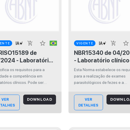
star_border
star_border
add_shopping_cart
add_shopping_cart
GENTE
VIGENTE
ISO15189 de
NBR15340 de 04/2025
2024 - Laboratório
- Laboratório clínic
nico — Requisitos da
Exame parasitológi
ifica os requisitos para a
Esta Norma estabelece os requi
lidade e
de fezes — Requisit
idade e competência em
para a realização de exames
mpetência
atórios clínicos. Pode ser
parasitológicos de fezes e a
zada por laboratórios clínicos no
padronização dos procedimen
nvolvimento dos seus sistemas
pre-analíticos, analíticos e pós
VER
DOWNLOAD
VER
DOWNLO
estão da qualidade e na
analíticos utilizados pelos
ETALHES
DETALHES
ação de sua própria
laboratórios para detectar está
etência. Também pode ser
de diagnóstico de parasitos int..
..