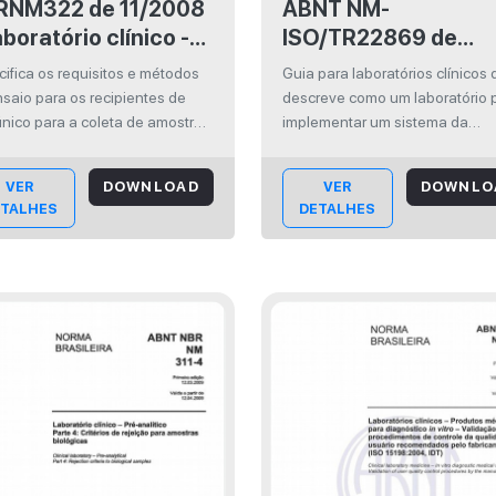
322 de 11/2008
ABNT NM-
aboratório clínico -
ISO/TR22869 de
ipientes de uso
02/2008 - Laboratór
ifica os requisitos e métodos
Guia para laboratórios clínicos
co para coleta de
clínicos - Guia para
saio para os recipientes de
descreve como um laboratório
ngue humano
implementação da I
nico para a coleta de amostras
implementar um sistema da
angue venoso com e sem
qualidade para atender os
15189:2003 no
. Não especifica os requisitos
requisitos técnicos e de gestão
laboratório (ISO/TR
VER
DOWNLOAD
VER
DOWNLO
rentes a agulhas nem a
específicos para a qualidade e
22869:2005, IDT)
ETALHES
DETALHES
rtes para coleta com vácuo.
competência da NM ISO
15189:2007. Válido tanto para
laboratórios r...