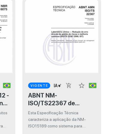
star_border
add_shopping_cart
VIGENTE
ABNT NM-
in
ISO/TS22367 de
a
08/2009 - Laboratório
sitos
Esta Especificação Técnica
clínico — Redução do
caracteriza a aplicação da NM-
aio
erro através da gestão
ra
ISO15189 como sistema para
reduzir o erro de laboratório e para