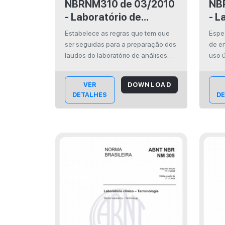
NBRNM310 de 03/2010
NBRNM
- Laboratório de
- L
análises clínicas -
Rec
Estabelece as regras que tem que
Espec
Requisitos de
úni
ser seguidas para a preparação dos
de en
elaboração dos laudos
sa
laudos do laboratório de análises
uso ú
clínicas, tanto nos aspectos
de s
de exames
conceituais como nos formais. Se
vácuo
VER
DOWNLOAD
aplica a todos os relatórios
refe
DETALHES
D
realizados em qualquer tipo de
supo
análises clínicas, independe...