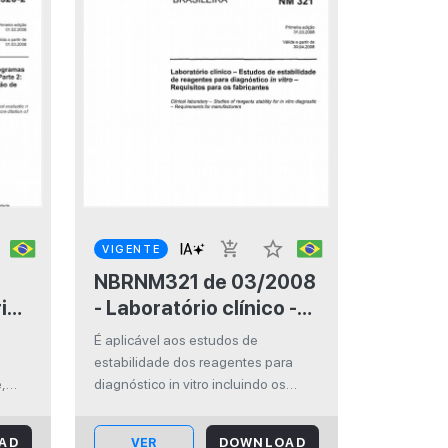
star_border
add_shopping_cart
VIGENTE
NBRNM321 de 03/2008
io
- Laboratório clínico -
Estudos de
É aplicável aos estudos de
estabilidade de
estabilidade dos reagentes para
a
reagentes para
,
diagnóstico in vitro incluindo os
s
produtos reagentes, calibradores,
diagnóstico in vitro -
 fim
materiais de controle e reagentes
Requisitos para os
AD
VER
DOWNLOAD