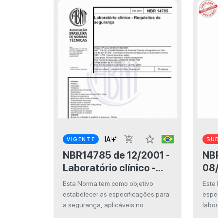
star_border
add_shopping_cart
VIGENTE
SUB
NBR14785 de 12/2001 -
NBR
Laboratório clínico -
08/
Requisitos de
lab
Esta Norma tem como objetivo
Este
segurança
(PO
estabelecer as especificações para
espec
par
a segurança, aplicáveis no
labor
laboratório clínico. O seu conteúdo
ser 