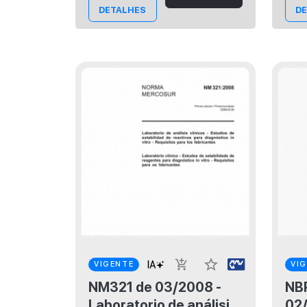
proce
DETALHES
D
star_border
add_shopping_cart
VIGENTE
VI
NM321 de 03/2008 -
NBR
Laboratorio de análisis
02/