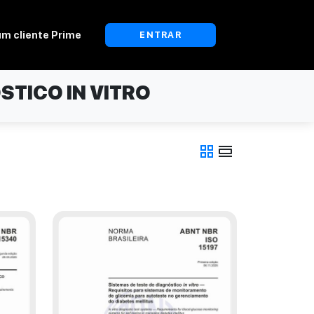
um cliente Prime
ENTRAR
STICO IN VITRO
grid_view
view_day