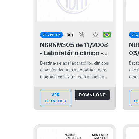
star_border
add_shopping_cart
VIGENTE
VI
NBRNM305 de 11/2008
NBR
- Laboratório clínico -
03/
Terminologia
clí
Destina-se aos laboratórios clínicos
Estab
Par
e aos fabricantes de produtos para
cons
rej
diagnóstico in vitro, com a finalidade
amos
de: prover uma terminologia
isto 
bio
adequada, definir os termos e
deco
VER
DOWNLOAD
harmonizar a terminologia
inad
DETALHES
D
empregada e requerida para as
atividades nesses setores.