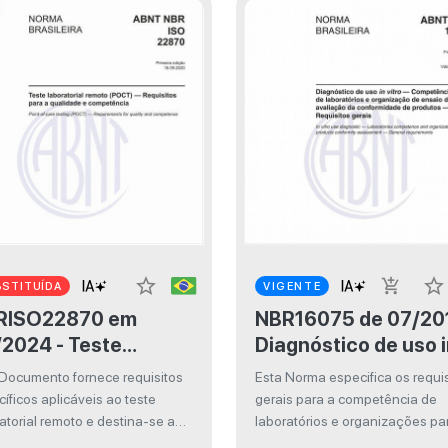
star_border
star_border
add_shopping_cart
STITUÍDA
VIGENTE
ISO22870 em
NBR16075 de 07/2012 -
2024 - Teste
Diagnóstico de uso 
oratorial remoto
vitro — Competênci
 Documento fornece requisitos
Esta Norma especifica os requi
CT) — Requisitos
de laboratórios e
íficos aplicáveis ao teste
gerais para a competência de
a a qualidade e
organização de ens
atorial remoto e destina-se a
laboratórios e organizações pa
usado em conjunto com a ABNT
realizar a avaliação da