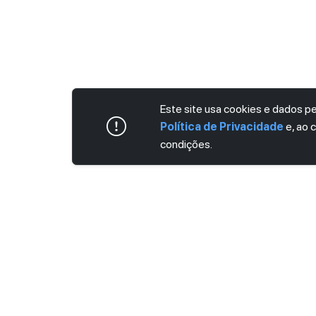
Este site usa cookies e dados 
Política de Privacidade
e, ao 
condições.
ASSINE AGORA MESMO NOSSA NEWS
Receba artigos exclusivos e fique por dent