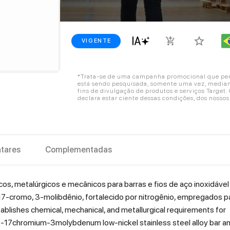
star_border
add_shopping_cart
VIGENTE
*Trata-se de uma campanha promocional que perm
está sendo pesquisada, somente uma vez, mediant
fins de divulgação de produtos e serviços Target
declara estar ciente dessas condições, dos nosso
tares
Complementadas
s, metalúrgicos e mecânicos para barras e fios de aço inoxidável
7-cromo, 3-molibdênio, fortalecido por nitrogênio, empregados p
ablishes chemical, mechanical, and metallurgical requirements for
17chromium-3molybdenum low-nickel stainless steel alloy bar a