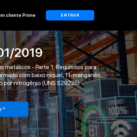
um cliente Prime
ENTRAR
01/2019
 metálicos - Parte 1: Requisitos para
formado com baixo níquel, 11-manganês,
do por nitrogênio (UNS S29225)
e*