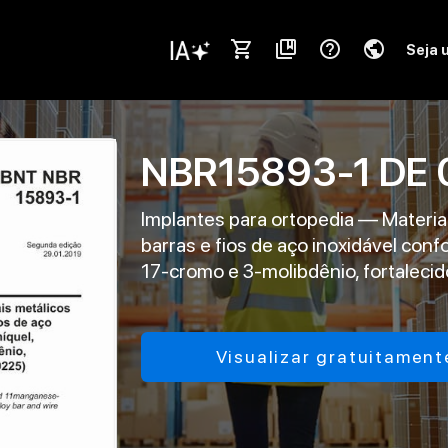
shopping_cart
collections_bookmark
help_outline
public
Seja 
NBR15893-1
DE
Implantes para ortopedia — Materiais
barras e fios de aço inoxidável con
17-cromo e 3-molibdênio, fortaleci
Visualizar gratuitament