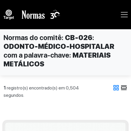
Normas do comitê:
CB-026
:
ODONTO-MÉDICO-HOSPITALAR
com a palavra-chave:
MATERIAIS
METÁLICOS
grid_view
view_day
1
registro(s) encontrado(s) em 0,504
segundos.