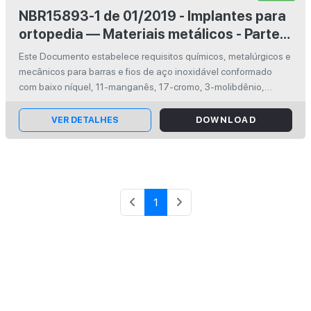
NBR15893-1 de 01/2019 - Implantes para
ortopedia — Materiais metálicos - Parte
1: Requisitos para barras e fios de aço
Este Documento estabelece requisitos químicos, metalúrgicos e
inoxidável conformado com baixo níquel,
mecânicos para barras e fios de aço inoxidável conformado
11-manganês, 17-cromo e 3-molibdênio,
com baixo níquel, 11-manganês, 17-cromo, 3-molibdênio,
fortalecido por nitrogênio, empregados para a fabricação de
fortalecido por nitrogênio (UNS S29225)
implantes. This D...
VER DETALHES
DOWNLOAD
1