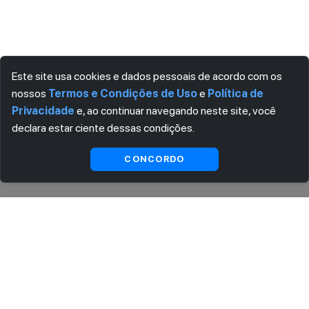
Este site usa cookies e dados pessoais de acordo com os
nossos
Termos e Condições de Uso
e
Política de
Privacidade
e, ao continuar navegando neste site, você
declara estar ciente dessas condições.
Ver
CONCORDO
Visualizar
substitutas
ASSINE AGORA MESMO NOSSA NEWSLETTER
Receba artigos exclusivos e fique por dentro das novidades.