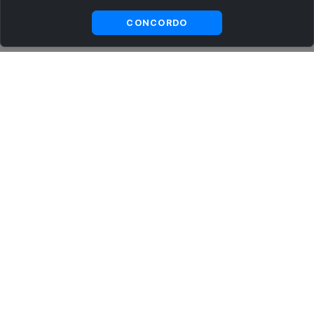
Visualizar gratuitamente*
CONCORDO
ASSINE AGORA MESMO NOSSA NEWSLETTER
Receba artigos exclusivos e fique por dentro das novidades.
Ao se cadastrar, você concorda com os
Termos e Condições
e
Política de Privacidade
.