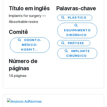
Título em inglês
Palavras-chave
Implants for surgery —
PLÁSTICO
Absorbable resins
EQUIPAMENTO
Comitê
CIRÚRGICO
ODONTO-
PRÓTESE
MÉDICO-
HOSPIT...
IMPLANTE
CIRÚRGICO
Número de
páginas
14 páginas