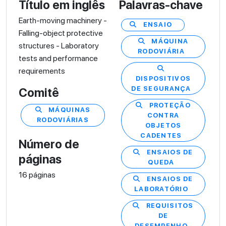
Título em inglês
Palavras-chave
Earth-moving machinery -
ENSAIO
Falling-object protective
MÁQUINA
structures - Laboratory
RODOVIÁRIA
tests and performance
requirements
DISPOSITIVOS
DE SEGURANÇA
Comitê
PROTEÇÃO
MÁQUINAS
CONTRA
RODOVIÁRIAS
OBJETOS
CADENTES
Número de
ENSAIOS DE
páginas
QUEDA
16 páginas
ENSAIOS DE
LABORATÓRIO
REQUISITOS
DE
DESEMPENHO