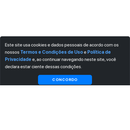
Este site usa cookies e dados pessoais de acordo com os
nossos
Termos e Condições de Uso
e
Política de
Privacidade
e, ao continuar navegando neste site, você
declara estar ciente dessas condições.
Visualizar gratuitamente*
CONCORDO
ASSINE AGORA MESMO NOSSA NEWSLETTER
Receba artigos exclusivos e fique por dentro das novidades.