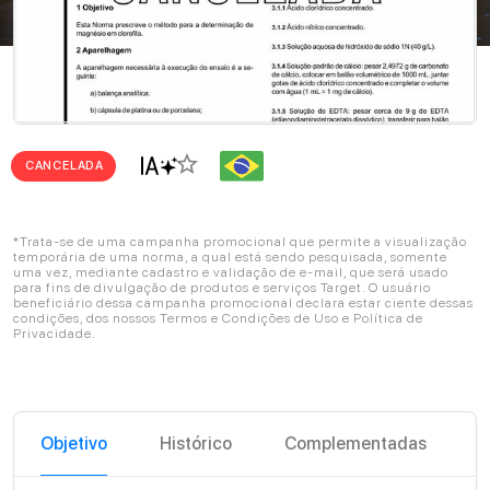
star_border
CANCELADA
*Trata-se de uma campanha promocional que permite a visualização
temporária de uma norma, a qual está sendo pesquisada, somente
uma vez, mediante cadastro e validação de e-mail, que será usado
para fins de divulgação de produtos e serviços Target. O usuário
beneficiário dessa campanha promocional declara estar ciente dessas
condições, dos nossos Termos e Condições de Uso e Política de
Privacidade.
Objetivo
Histórico
Complementadas