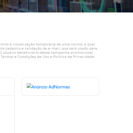
ite a visualização temporária de uma norma, a qual
e cadastro e validação de e-mail, que será usado para
. O usuário beneficiário dessa campanha promocional
s Termos e Condições de Uso e Política de Privacidade.