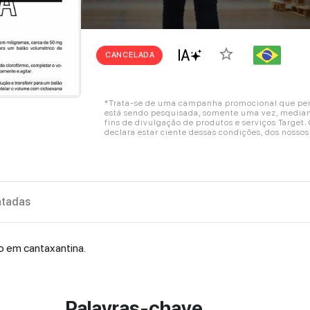
star_border
CANCELADA
*Trata-se de uma campanha promocional que perm
está sendo pesquisada, somente uma vez, mediant
fins de divulgação de produtos e serviços Target
declara estar ciente dessas condições, dos nosso
tadas
o em cantaxantina.
Palavras-chave