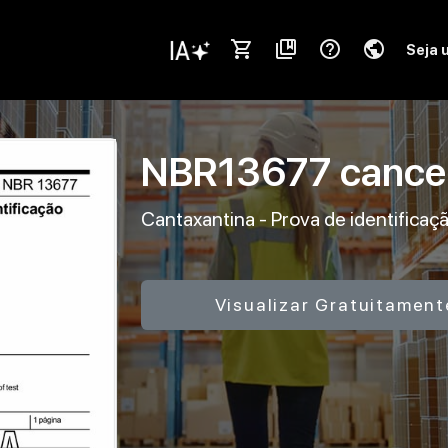
shopping_cart
collections_bookmark
help_outline
public
Seja 
NBR13677
cance
Cantaxantina - Prova de identificaç
Visualizar Gratuitament