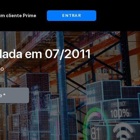
um cliente Prime
ENTRAR
lada em
07/2011
ão
e*