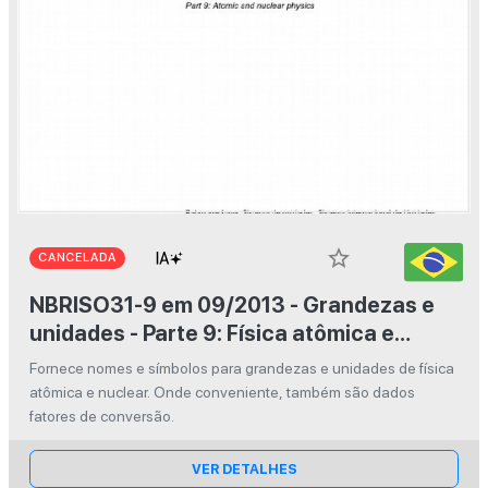
star_border
CANCELADA
NBRISO31-9 em 09/2013 - Grandezas e
unidades - Parte 9: Física atômica e
nuclear
Fornece nomes e símbolos para grandezas e unidades de física
atômica e nuclear. Onde conveniente, também são dados
fatores de conversão.
VER DETALHES