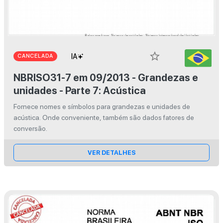
star_border
CANCELADA
NBRISO31-7 em 09/2013 - Grandezas e
unidades - Parte 7: Acústica
Fornece nomes e símbolos para grandezas e unidades de
acústica. Onde conveniente, também são dados fatores de
conversão.
VER DETALHES