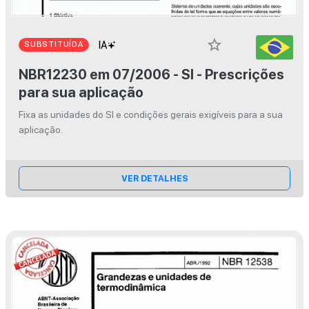
star_border
SUBSTITUÍDA
NBR12230 em 07/2006 - SI - Prescrições
para sua aplicação
Fixa as unidades do SI e condições gerais exigíveis para a sua
aplicação.
VER DETALHES