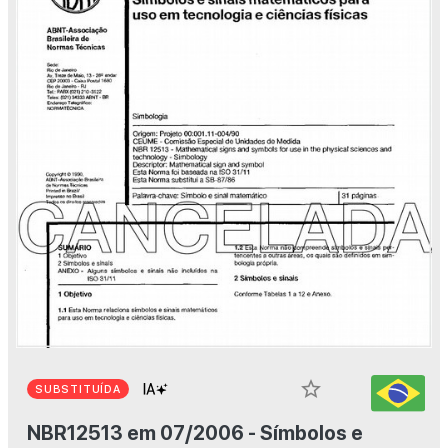
star_border
SUBSTITUÍDA
NBR12513 em 07/2006 - Símbolos e