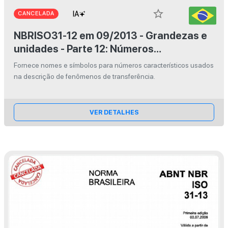
star_border
CANCELADA
NBRISO31-12 em 09/2013 - Grandezas e
unidades - Parte 12: Números
característicos
Fornece nomes e símbolos para números característicos usados
na descrição de fenômenos de transferência.
VER DETALHES