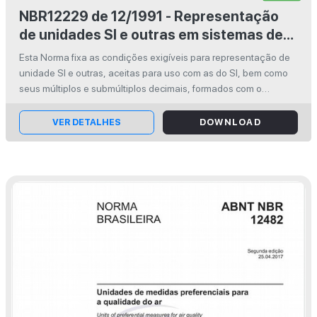
NBR12229 de 12/1991 - Representação
de unidades SI e outras em sistemas de
processamento de informações com
Esta Norma fixa as condições exigíveis para representação de
limitações de caracteres - Procedimento
unidade SI e outras, aceitas para uso com as do SI, bem como
seus múltiplos e submúltiplos decimais, formados com o
emprego de prefixos, para uso excepcional e exclusivo no
intercâmbio de inf...
VER DETALHES
DOWNLOAD