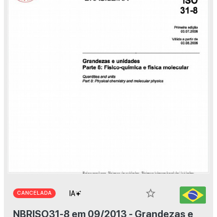
star_border
CANCELADA
NBRISO31-8 em 09/2013 - Grandezas e