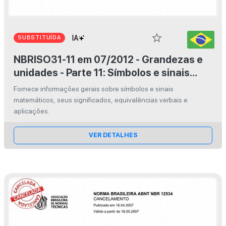
star_border
SUBSTITUÍDA
NBRISO31-11 em 07/2012 - Grandezas e
unidades - Parte 11: Símbolos e sinais
matemáticos para uso nas ciências
Fornece informações gerais sobre símbolos e sinais
físicas e tecnologia
matemáticos, seus significados, equivalências verbais e
aplicações.
VER DETALHES