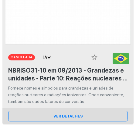
star_border
CANCELADA
NBRISO31-10 em 09/2013 - Grandezas e
unidades - Parte 10: Reações nucleares e
radiações ionizantes
Fornece nomes e símbolos para grandezas e uniades de
reações nucleares e radiações ionizantes. Onde conveniente,
também são dados fatores de conversão.
VER DETALHES