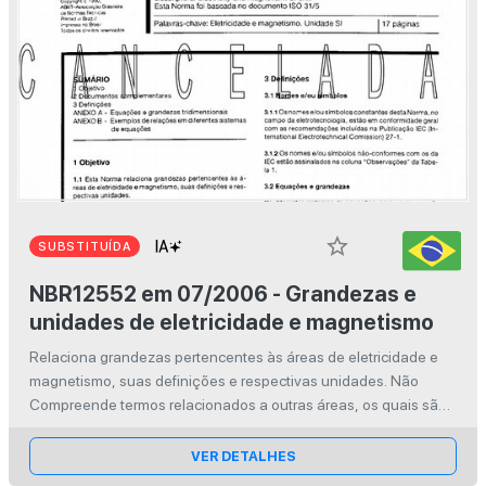
star_border
SUBSTITUÍDA
NBR12552 em 07/2006 - Grandezas e
unidades de eletricidade e magnetismo
Relaciona grandezas pertencentes às áreas de eletricidade e
magnetismo, suas definições e respectivas unidades. Não
Compreende termos relacionados a outras áreas, os quais são
definidos em terminologia própria.
VER DETALHES