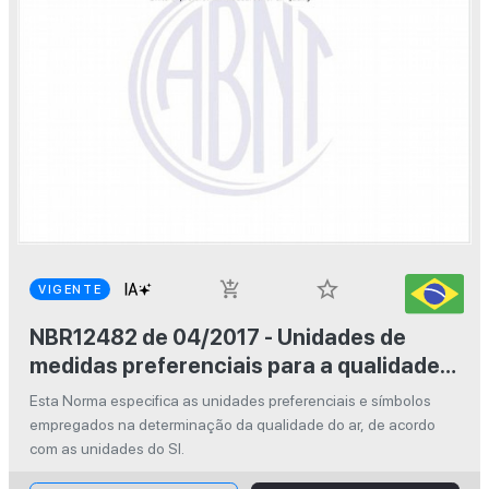
star_border
add_shopping_cart
VIGENTE
NBR12482 de 04/2017 - Unidades de
medidas preferenciais para a qualidade
do ar
Esta Norma especifica as unidades preferenciais e símbolos
empregados na determinação da quali­dade do ar, de acordo
com as unidades do SI.