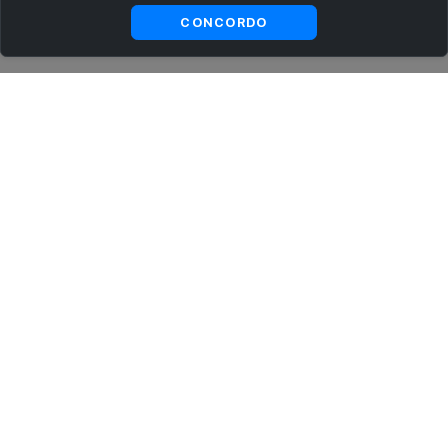
Ver
Visualizar
CONCORDO
substitutas
ASSINE AGORA MESMO NOSSA NEWSLETTER
Receba artigos exclusivos e fique por dentro das novidades.
Ao se cadastrar, você concorda com os
Termos e Condições
e
Política de Privacidade
.