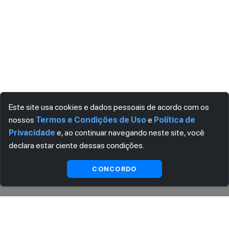
Este site usa cookies e dados pessoais de acordo com os
nossos
Termos e Condições de Uso
e
Política de
Privacidade
e, ao continuar navegando neste site, você
declara estar ciente dessas condições.
Ver
Indisponível
CONCORDO
substitutas