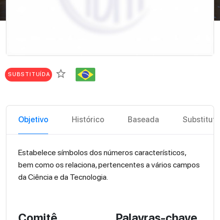
star_border
SUBSTITUÍDA
Objetivo
Histórico
Baseada
Substitut
Estabelece símbolos dos números característicos,
bem como os relaciona, pertencentes a vários campos
da Ciência e da Tecnologia.
Comitê
Palavras-chave