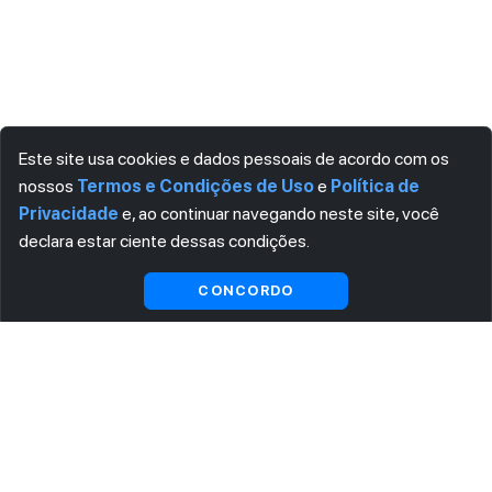
Este site usa cookies e dados pessoais de acordo com os
nossos
Termos e Condições de Uso
e
Política de
Privacidade
e, ao continuar navegando neste site, você
declara estar ciente dessas condições.
CONCORDO
BASEADO NOS DOCUMENTOS VISITADOS
Normas recomendadas para você