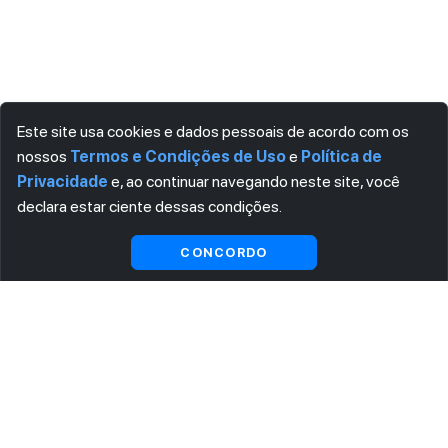
Este site usa cookies e dados pessoais de acordo com os
nossos
Termos e Condições de Uso
e
Política de
Privacidade
e, ao continuar navegando neste site, você
declara estar ciente dessas condições.
Visualizar gratuitamente*
CONCORDO
ASSINE AGORA MESMO NOSSA NEWSLETTER
Receba artigos exclusivos e fique por dentro das novidades.