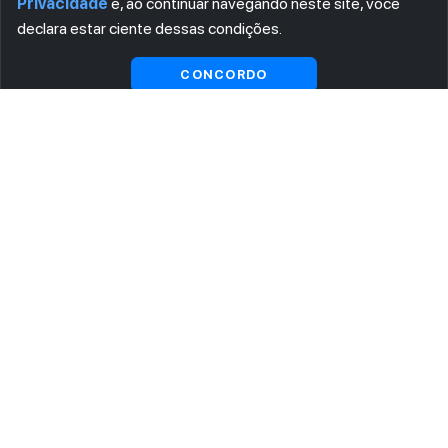
Privacidade
e, ao continuar navegando neste site, você
declara estar ciente dessas condições.
CONCORDO
ASSINE AGORA MESMO NOSSA NEWSLETTER
Receba artigos exclusivos e fique por dentro das novidades.
Ao se cadastrar, você concorda com os
Termos e Condições
e
Política de Privacidade
.