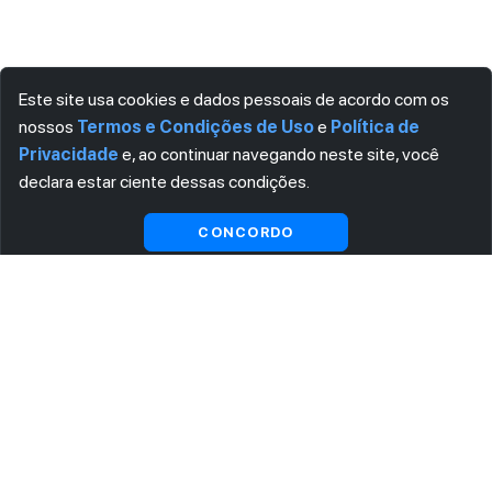
Este site usa cookies e dados pessoais de acordo com os
nossos
Termos e Condições de Uso
e
Política de
Privacidade
e, ao continuar navegando neste site, você
declara estar ciente dessas condições.
CONCORDO
ASSINE AGORA MESMO NOSSA NEWSLETTER
Receba artigos exclusivos e fique por dentro das novidades.
Ao se cadastrar, você concorda com os
Termos e Condições
e
Política de Privacidade
.