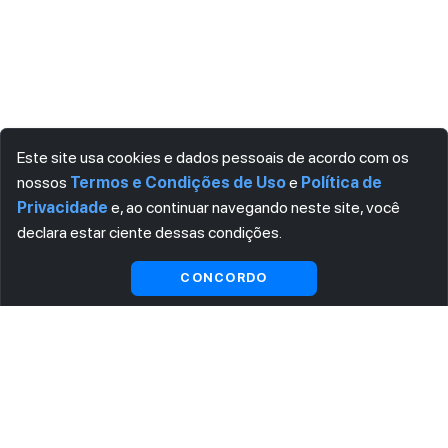
Este site usa cookies e dados pessoais de acordo com os
nossos
Termos e Condições de Uso
e
Política de
Privacidade
e, ao continuar navegando neste site, você
declara estar ciente dessas condições.
Visualizar gratuitamente*
CONCORDO
ASSINE AGORA MESMO NOSSA NEWSLETTER