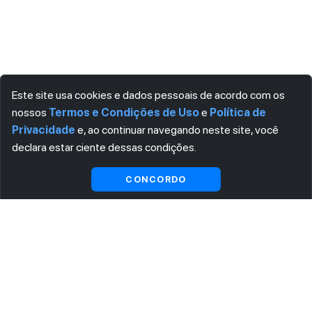
Este site usa cookies e dados pessoais de acordo com os
nossos
Termos e Condições de Uso
e
Política de
Privacidade
e, ao continuar navegando neste site, você
declara estar ciente dessas condições.
Visualizar gratuitamente*
CONCORDO
ASSINE AGORA MESMO NOSSA NEWSLETTER
Receba artigos exclusivos e fique por dentro das novidades.