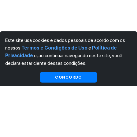
Este site usa cookies e dados pessoais de acordo com os
nossos
Termos e Condições de Uso
e
Política de
Privacidade
e, ao continuar navegando neste site, você
declara estar ciente dessas condições.
Visualizar gratuitamente*
CONCORDO
ASSINE AGORA MESMO NOSSA NEWSLETTER
Receba artigos exclusivos e fique por dentro das novidades.