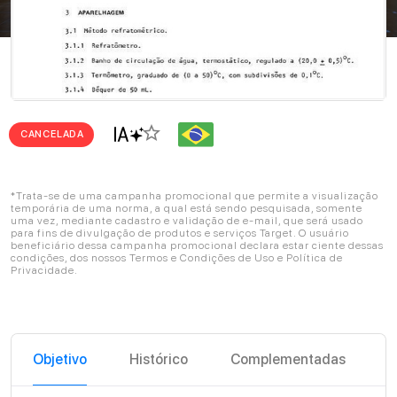
star_border
CANCELADA
*Trata-se de uma campanha promocional que permite a visualização
temporária de uma norma, a qual está sendo pesquisada, somente
uma vez, mediante cadastro e validação de e-mail, que será usado
para fins de divulgação de produtos e serviços Target. O usuário
beneficiário dessa campanha promocional declara estar ciente dessas
condições, dos nossos Termos e Condições de Uso e Política de
Privacidade.
Objetivo
Histórico
Complementadas