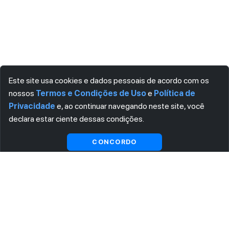
Este site usa cookies e dados pessoais de acordo com os
nossos
Termos e Condições de Uso
e
Política de
Privacidade
e, ao continuar navegando neste site, você
declara estar ciente dessas condições.
Visualizar gratuitamente*
CONCORDO
ASSINE AGORA MESMO NOSSA NEWSLETTER
Receba artigos exclusivos e fique por dentro das novidades.