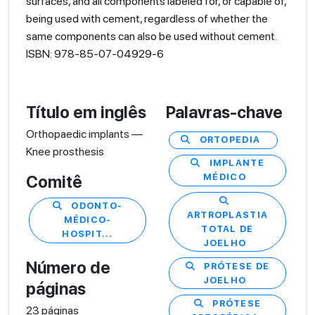
surfaces, and all components labeled for, or capable of,
being used with cement, regardless of whether the
same components can also be used without cement.
ISBN: 978-85-07-04929-6
Título em inglês
Palavras-chave
Orthopaedic implants —
ORTOPEDIA
Knee prosthesis
IMPLANTE
MÉDICO
Comitê
ODONTO-
ARTROPLASTIA
MÉDICO-
TOTAL DE
HOSPIT...
JOELHO
Número de
PRÓTESE DE
JOELHO
páginas
PRÓTESE
23 páginas