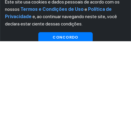
Este site usa cookies e dados pessoais de acordo com os
nossos
Termos e Condições de Uso
e
Política de
Privacidade
e, ao continuar navegando neste site, você
declara estar ciente dessas condições.
Visualizar gratuitamente*
CONCORDO
ASSINE AGORA MESMO NOSSA NEWSLETTER
Receba artigos exclusivos e fique por dentro das novidades.
Ao se cadastrar, você concorda com os
Termos e Condições
e
Política de Privacidade
.