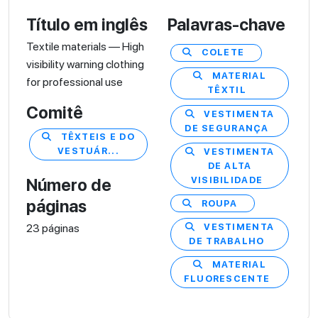
Título em inglês
Palavras-chave
Textile materials — High
COLETE
visibility warning clothing
MATERIAL
for professional use
TÊXTIL
Comitê
VESTIMENTA
DE SEGURANÇA
TÊXTEIS E DO
VESTUÁR...
VESTIMENTA
DE ALTA
VISIBILIDADE
Número de
páginas
ROUPA
23 páginas
VESTIMENTA
DE TRABALHO
MATERIAL
FLUORESCENTE