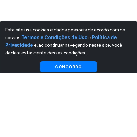
Este site usa cookies e dados pessoais de acordo com os
nossos
Termos e Condições de Uso
e
Política de
Privacidade
e, ao continuar navegando neste site, você
declara estar ciente dessas condições.
Visualizar gratuitamente*
CONCORDO
ASSINE AGORA MESMO NOSSA NEWSLETTER
Receba artigos exclusivos e fique por dentro das novidades.
Ao se cadastrar, você concorda com os
Termos e Condições
e
Política de Privacidade
.