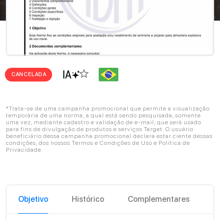
star_border
CANCELADA
*Trata-se de uma campanha promocional que permite a visualização
temporária de uma norma, a qual está sendo pesquisada, somente
uma vez, mediante cadastro e validação de e-mail, que será usado
para fins de divulgação de produtos e serviços Target. O usuário
beneficiário dessa campanha promocional declara estar ciente dessas
condições, dos nossos Termos e Condições de Uso e Política de
Privacidade.
Objetivo
Histórico
Complementares