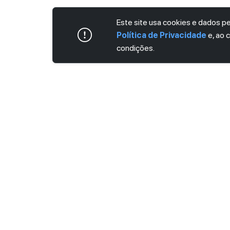
Este site usa cookies e dados 
Política de Privacidade
e, ao 
condições.
ASSINE AGORA MESMO NOSSA NEWS
Receba artigos exclusivos e fique por dent
Ao se cadastrar, você concorda com os
Ter
Privacidade
.