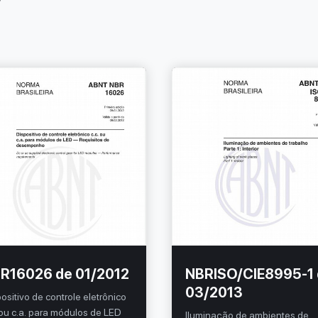
R16026 de 01/2012
NBRISO/CIE8995-1
03/2013
ositivo de controle eletrônico
 ou c.a. para módulos de LED
Iluminação de ambientes de