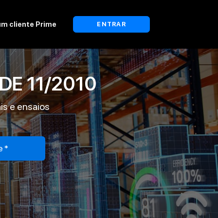
um cliente Prime
ENTRAR
DE
11/2010
ais e ensaios
e*