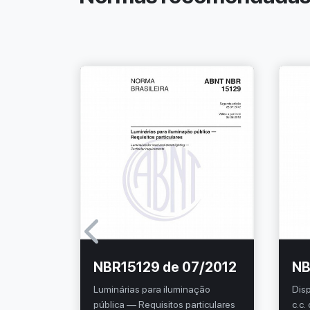
1991
NBR15129 de 07/2012
NB
Luminárias para iluminação
Disp
pública — Requisitos particulares
c.c.