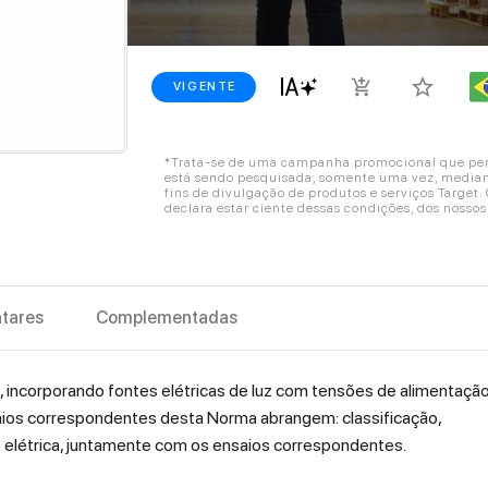
star_border
add_shopping_cart
VIGENTE
*Trata-se de uma campanha promocional que perm
está sendo pesquisada, somente uma vez, mediant
fins de divulgação de produtos e serviços Target
declara estar ciente dessas condições, dos nosso
tares
Complementadas
as, incorporando fontes elétricas de luz com tensões de alimentaçã
saios correspondentes desta Norma abrangem: classificação,
elétrica, juntamente com os ensaios correspondentes.