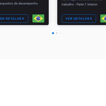
equisitos de desempenho
trabalho - Parte 1: Interior
ER DETALHES
VER DETALHES