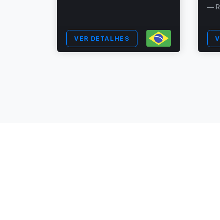
— R
VER DETALHES
V