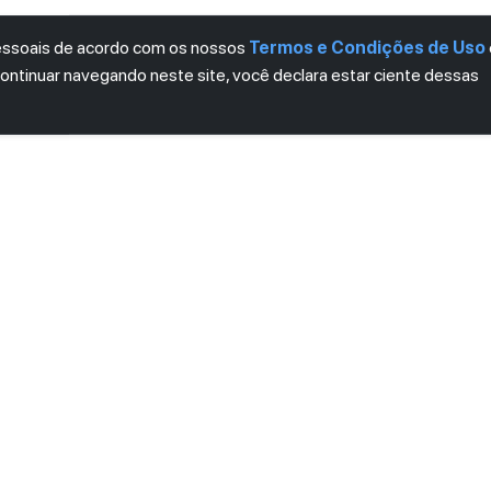
pessoais de acordo com os nossos
Termos e Condições de Uso
continuar navegando neste site, você declara estar ciente dessas
LETTER
ro das novidades.
mos e Condições
e
Política de