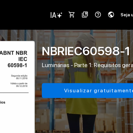
shopping_cart
collections_bookmark
help_outline
public
Seja 
NBRIEC60598-1
Luminárias - Parte 1: Requisitos ger
Visualizar gratuitament