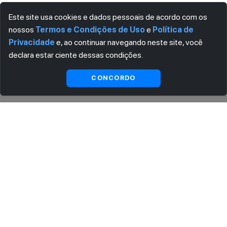
Este site usa cookies e dados pessoais de acordo com os
nossos
Termos e Condições de Uso
e
Política de
Privacidade
e, ao continuar navegando neste site, você
declara estar ciente dessas condições.
Ver
Visualizar
CONCORDO
substitutas
ASSINE AGORA MESMO NOSSA NEWSLETTER
Receba artigos exclusivos e fique por dentro das novidades.
Ao se cadastrar, você concorda com os
Termos e Condições
e
Política de Privacidade
.