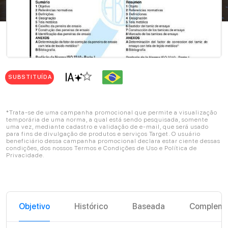
star_border
SUBSTITUÍDA
*Trata-se de uma campanha promocional que permite a visualização
temporária de uma norma, a qual está sendo pesquisada, somente
uma vez, mediante cadastro e validação de e-mail, que será usado
para fins de divulgação de produtos e serviços Target. O usuário
beneficiário dessa campanha promocional declara estar ciente dessas
condições, dos nossos Termos e Condições de Uso e Política de
Privacidade.
Objetivo
Histórico
Baseada
Compleme