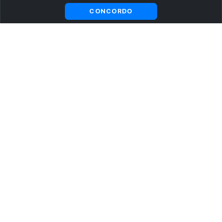
CONCORDO
ASSINE AGORA MESMO NOSSA NEWSLETTER
Receba artigos exclusivos e fique por dentro das novidades.
Ao se cadastrar, você concorda com os
Termos e Condições
e
Política de Privacidade
.