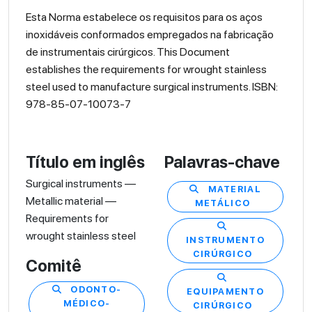
Esta Norma estabelece os requisitos para os aços
inoxidáveis conformados empregados na fabricação
de instrumentais cirúrgicos. This Document
establishes the requirements for wrought stainless
steel used to manufacture surgical instruments. ISBN:
978-85-07-10073-7
Título em inglês
Palavras-chave
Surgical instruments —
MATERIAL
Metallic material —
METÁLICO
Requirements for
wrought stainless steel
INSTRUMENTO
CIRÚRGICO
Comitê
ODONTO-
EQUIPAMENTO
MÉDICO-
CIRÚRGICO