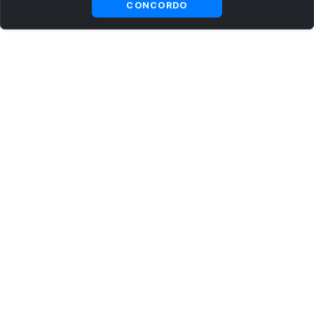
CONCORDO
ASSINE AGORA MESMO NOSSA NEWSLETTER
Receba artigos exclusivos e fique por dentro das novidades.
Ao se cadastrar, você concorda com os
Termos e Condições
e
Política de Privacidade
.