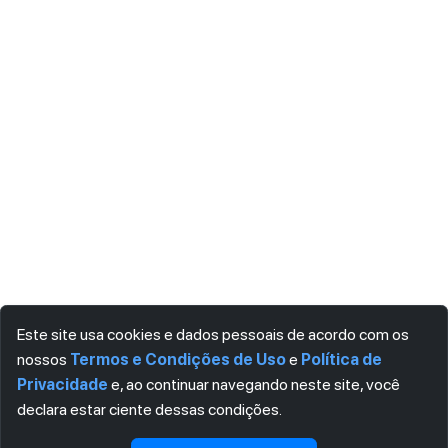
Este site usa cookies e dados pessoais de acordo com os
nossos
Termos e Condições de Uso
e
Política de
Privacidade
e, ao continuar navegando neste site, você
declara estar ciente dessas condições.