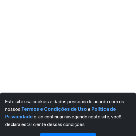
Este site usa cookies e dados pessoais de acordo com os
nossos
Termos e Condições de Uso
e
Política de
Privacidade
e, ao continuar navegando neste site, você
declara estar ciente dessas condições.