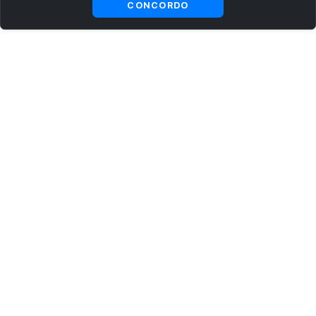
CONCORDO
ASSINE AGORA MESMO NOSSA NEWSLETTER
Receba artigos exclusivos e fique por dentro das novidades.
Ao se cadastrar, você concorda com os
Termos e Condições
e
Política de Privacidade
.