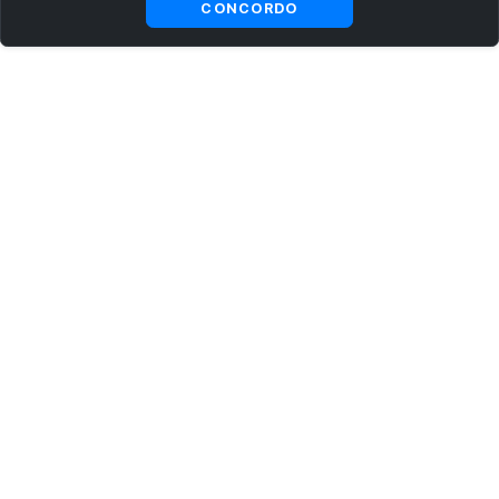
CONCORDO
ASSINE AGORA MESMO NOSSA NEWSLETTER
Receba artigos exclusivos e fique por dentro das novidades.
Ao se cadastrar, você concorda com os
Termos e Condições
e
Política de Privacidade
.