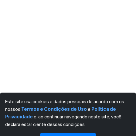
Este site usa cookies e dados pessoais de acordo com os
nossos
Termos e Condições de Uso
e
Política de
Privacidade
e, ao continuar navegando neste site, você
declara estar ciente dessas condições.