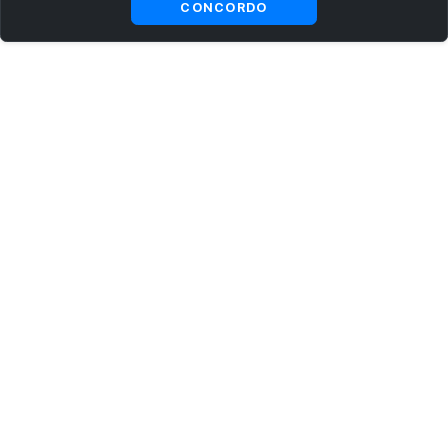
CONCORDO
ASSINE AGORA MESMO NOSSA NEWSLETTER
Receba artigos exclusivos e fique por dentro das novidades.
Ao se cadastrar, você concorda com os
Termos e Condições
e
Política de Privacidade
.