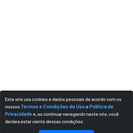
Este site usa cookies e dados pessoais de acordo com os
nossos
Termos e Condições de Uso
e
Política de
Privacidade
e, ao continuar navegando neste site, você
declara estar ciente dessas condições.