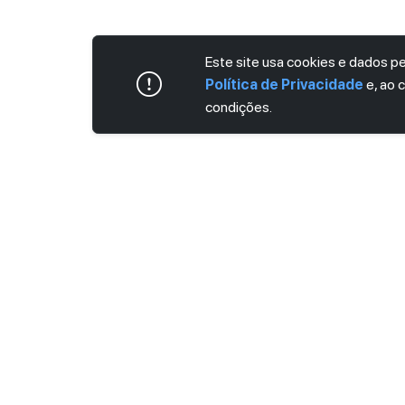
Este site usa cookies e dados 
Política de Privacidade
e, ao 
condições.
ASSINE AGORA MESMO NOSSA NEWS
Receba artigos exclusivos e fique por dent
Ao se cadastrar, você concorda com os
Ter
Privacidade
.