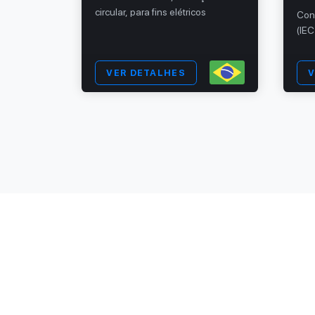
elétricos.
circular, para fins elétricos
Con
(IE
VER DETALHES
V