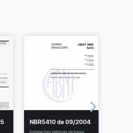
85
NBR5410 de 09/2004
NBRIS
08/20
Instalações elétricas de baixa