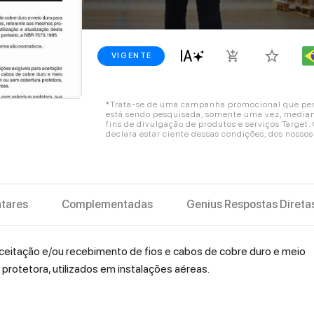
star_border
add_shopping_cart
VIGENTE
*Trata-se de uma campanha promocional que perm
está sendo pesquisada, somente uma vez, mediant
fins de divulgação de produtos e serviços Target
declara estar ciente dessas condições, dos nosso
tares
Complementadas
Genius Respostas Direta
aceitação e/ou recebimento de fios e cabos de cobre duro e meio
 protetora, utilizados em instalações aéreas.