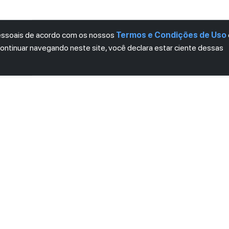
pessoais de acordo com os nossos
Termos e Condições de Uso
continuar navegando neste site, você declara estar ciente dessas
LETTER
ro das novidades.
mos e Condições
e
Política de