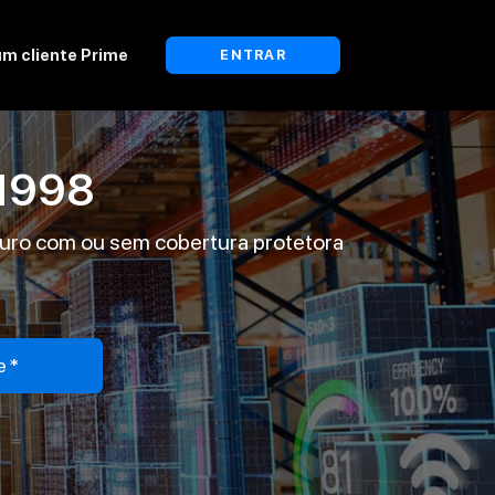
um cliente Prime
ENTRAR
1998
duro com ou sem cobertura protetora
e*