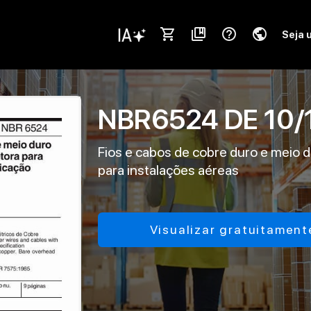
shopping_cart
collections_bookmark
help_outline
public
Seja 
NBR6524
DE
10/
Fios e cabos de cobre duro e meio 
para instalações aéreas
Visualizar gratuitament