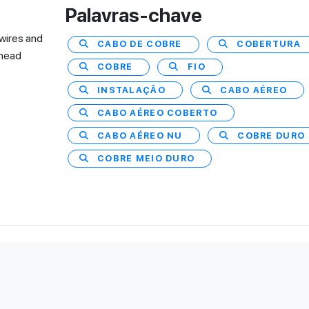
Palavras-chave
wires and
CABO DE COBRE
COBERTURA
rhead
COBRE
FIO
INSTALAÇÃO
CABO AÉREO
CABO AÉREO COBERTO
CABO AÉREO NU
COBRE DURO
COBRE MEIO DURO