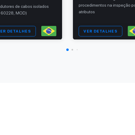
procedimentos na inspeção p
dutores de cabos isolados
atributos
C 60228, MOD)
ER DETALHES
VER DETALHES