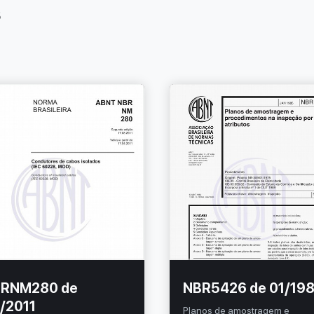
s
RNM280 de
NBR5426 de 01/19
/2011
Planos de amostragem e