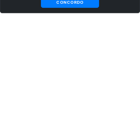
CONCORDO
ASSINE AGORA MESMO NOSSA NEWSLETTER
Receba artigos exclusivos e fique por dentro das novidades.
Ao se cadastrar, você concorda com os
Termos e Condições
e
Política de Privacidade
.