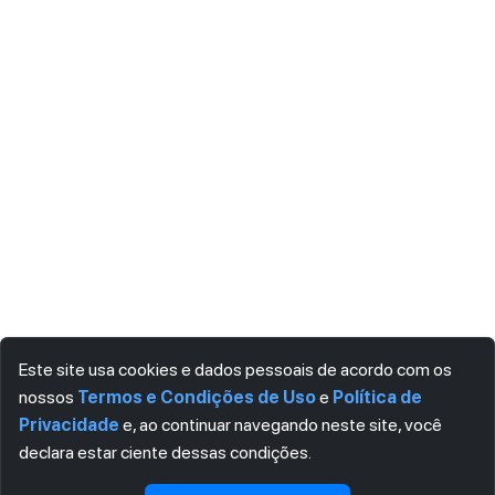
Este site usa cookies e dados pessoais de acordo com os
nossos
Termos e Condições de Uso
e
Política de
Privacidade
e, ao continuar navegando neste site, você
declara estar ciente dessas condições.