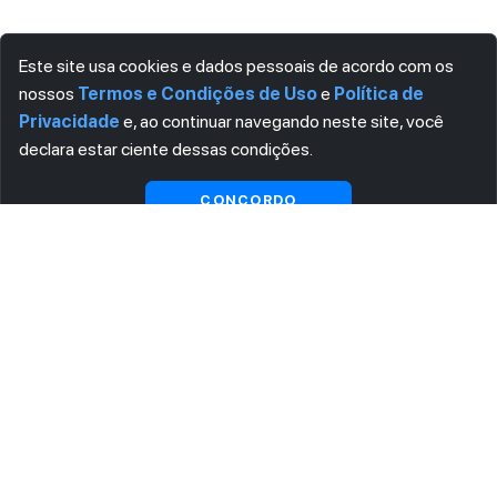
Este site usa cookies e dados pessoais de acordo com os
nossos
Termos e Condições de Uso
e
Política de
Privacidade
e, ao continuar navegando neste site, você
declara estar ciente dessas condições.
CONCORDO
BASEADO NOS DOCUMENTOS VISITADOS
Normas recomendadas para você