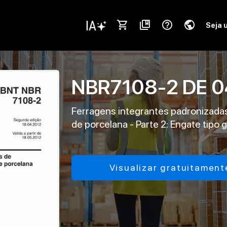
shopping_cart
collections_bookmark
help_outline
public
Seja 
NBR7108-2
DE
0
Ferragens integrantes padronizadas 
de porcelana - Parte 2: Engate tipo g
Visualizar gratuitament