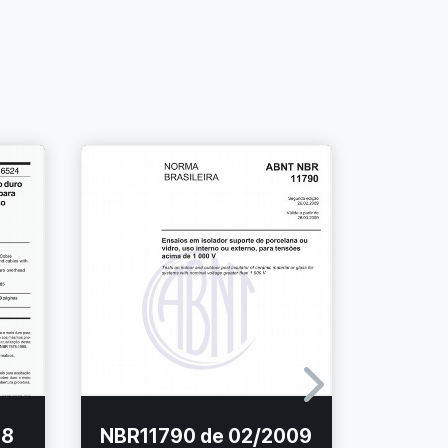
98
NBR11790 de 02/2009
NBR68