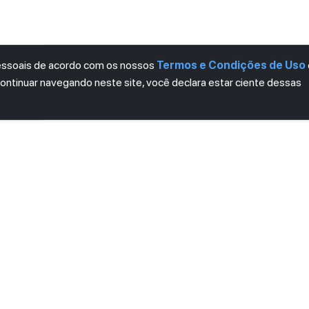
pessoais de acordo com os nossos
Termos e Condições de Uso
continuar navegando neste site, você declara estar ciente dessas
LETTER
ro das novidades.
mos e Condições
e
Política de