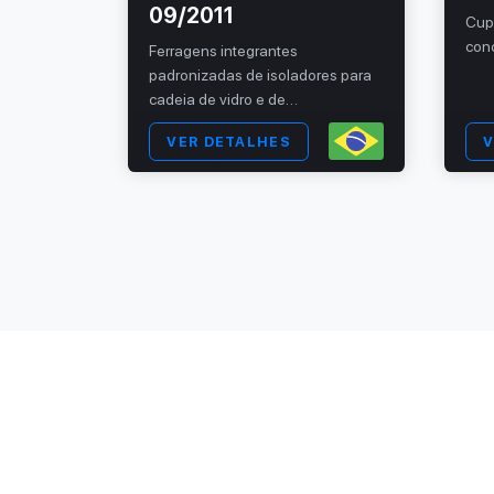
09/2011
erreno —
Cup
con
Ferragens integrantes
padronizadas de isoladores para
cadeia de vidro e de
porcelanaParte 1: Acoplamento
VER DETALHES
V
tipo concha e bola