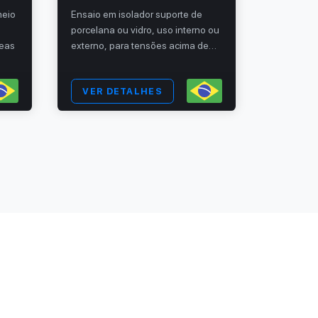
meio
Ensaio em isolador suporte de
Fios e cab
porcelana ou vidro, uso interno ou
controle 
reas
externo, para tensões acima de
Ensaio de
1000 V
VER DETALHES
VER 