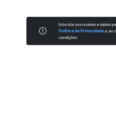
Este site usa cookies e dados 
Política de Privacidade
e, ao 
condições.
ASSINE AGORA MESMO NOSSA NEWS
Receba artigos exclusivos e fique por dent
Ao se cadastrar, você concorda com os
Ter
Privacidade
.