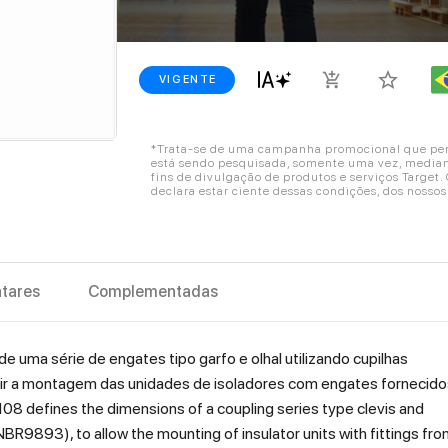
star_border
add_shopping_cart
VIGENTE
*Trata-se de uma campanha promocional que perm
está sendo pesquisada, somente uma vez, mediant
fins de divulgação de produtos e serviços Target
declara estar ciente dessas condições, dos nosso
tares
Complementadas
 uma série de engates tipo garfo e olhal utilizando cupilhas
tir a montagem das unidades de isoladores com engates fornecido
108 defines the dimensions of a coupling series type clevis and
R9893), to allow the mounting of insulator units with fittings fr