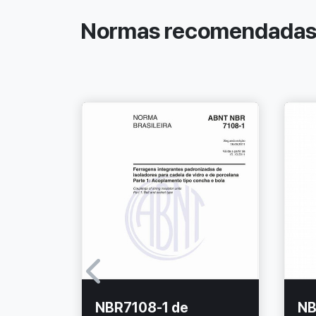
Normas recomendada
/2018
NBR7108-1 de
NB