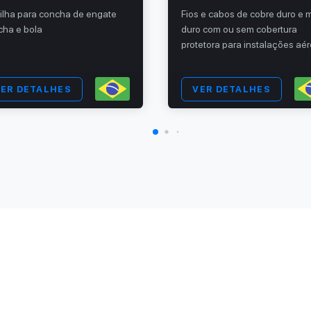
ilha para concha de engate
Fios e cabos de cobre duro e 
cha e bola
duro com ou sem cobertura
protetora para instalações aé
ER DETALHES
VER DETALHES