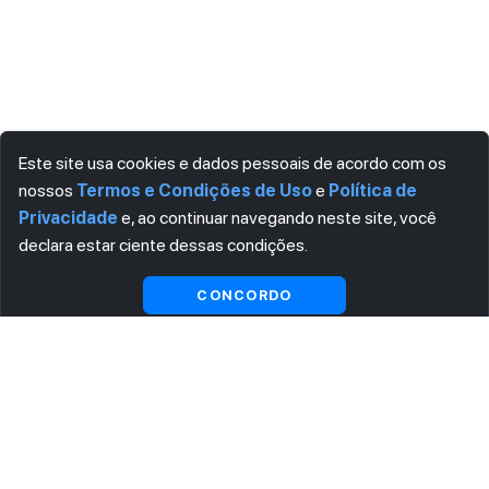
Este site usa cookies e dados pessoais de acordo com os
nossos
Termos e Condições de Uso
e
Política de
Privacidade
e, ao continuar navegando neste site, você
declara estar ciente dessas condições.
CONCORDO
ASSINE AGORA MESMO NOSSA NEWSLETTER
Receba artigos exclusivos e fique por dentro das novidades.