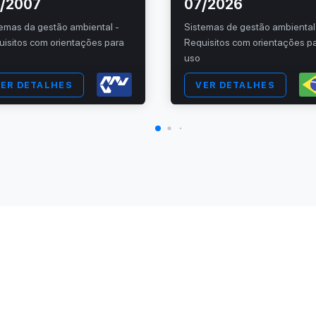
/2007
07/2026
temas da gestão ambiental -
Sistemas de gestão ambienta
uisitos com orientações para
Requisitos com orientações p
uso
ER DETALHES
VER DETALHES