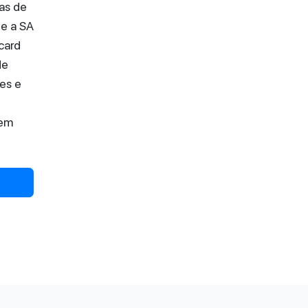
as de
 e a SA
card
de
es e
 em