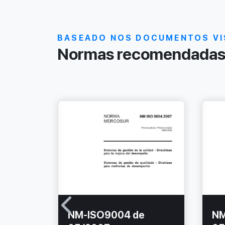
BASEADO NOS DOCUMENTOS VI
Normas recomendadas 
e
NM-ISO9004 de
NM