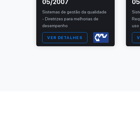
05/2007
05
Sistemas de gestão da qualidade
Sis
nização —
- Diretrizes para melhorias de
Req
r o
desempenho
uso
VER DETALHES
V