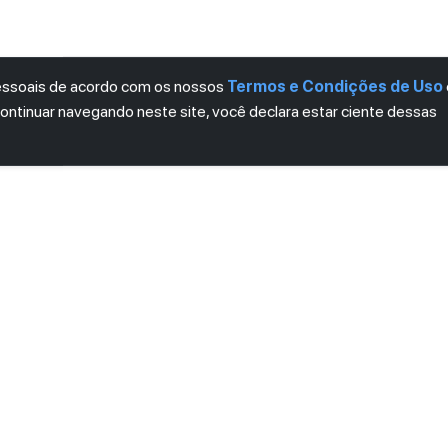
pessoais de acordo com os nossos
Termos e Condições de Uso
continuar navegando neste site, você declara estar ciente dessas
LETTER
ro das novidades.
mos e Condições
e
Política de