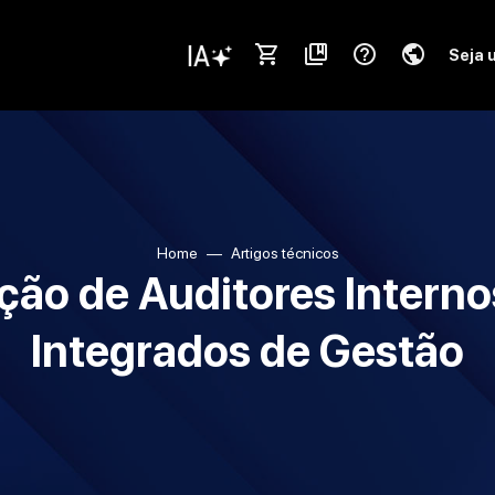
shopping_cart
collections_bookmark
help_outline
public
Seja 
Home
Artigos técnicos
ção de Auditores Interno
Integrados de Gestão