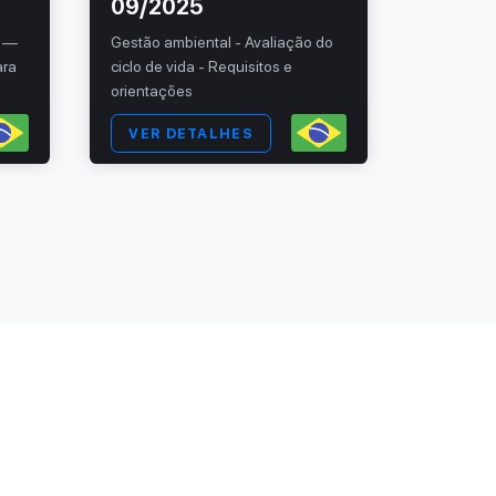
09/2025
11/20
l —
Gestão ambiental - Avaliação do
Sistemas 
ara
ciclo de vida - Requisitos e
- Fundame
orientações
VER DETALHES
VER 