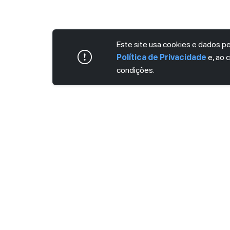
Este site usa cookies e dados 
Política de Privacidade
e, ao 
condições.
ASSINE AGORA MESMO NOSSA NEWS
Receba artigos exclusivos e fique por dent
Ao se cadastrar, você concorda com os
Ter
Privacidade
.