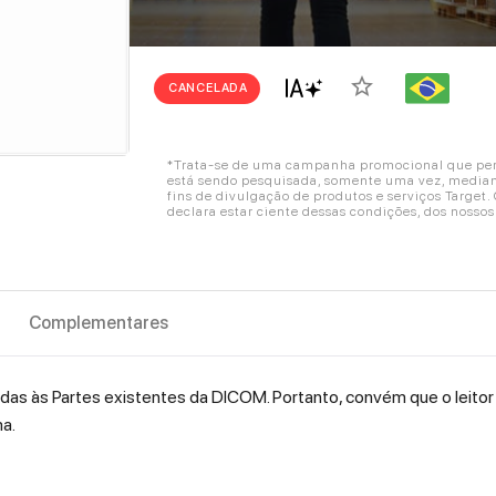
star_border
CANCELADA
*Trata-se de uma campanha promocional que perm
está sendo pesquisada, somente uma vez, mediant
fins de divulgação de produtos e serviços Target
declara estar ciente dessas condições, dos nosso
Complementares
ndas às Partes existentes da DICOM. Portanto, convém que o leitor
a.