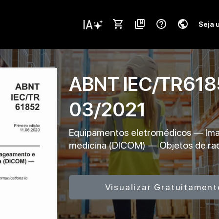
shopping_cart
collections_bookmark
help_outline
public
Seja 
ABNT IEC/TR61
03/2021
Equipamentos eletromédicos — Ima
medicina (DICOM) — Objetos de rad
Visualizar Gratuitament