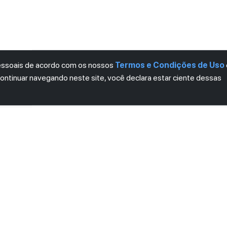
pessoais de acordo com os nossos
Termos e Condições de Uso
continuar navegando neste site, você declara estar ciente dessas
LETTER
ro das novidades.
mos e Condições
e
Política de