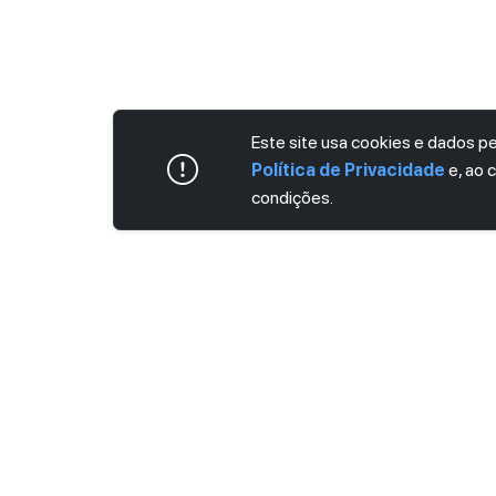
Este site usa cookies e dados 
Política de Privacidade
e, ao 
condições.
ASSINE AGORA MESMO NOSSA NEWS
Receba artigos exclusivos e fique por dent
Ao se cadastrar, você concorda com os
Ter