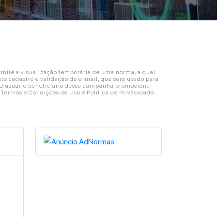
ite a visualização temporária de uma norma, a qual
e cadastro e validação de e-mail, que será usado para
. O usuário beneficiário dessa campanha promocional
s Termos e Condições de Uso e Política de Privacidade.