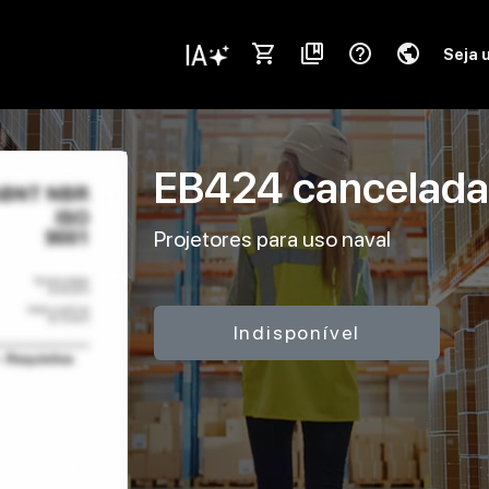
shopping_cart
collections_bookmark
help_outline
public
Seja 
EB424
cancelad
Projetores para uso naval
Indisponível