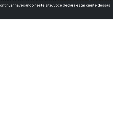
continuar navegando neste site, você declara estar ciente dessas
LETTER
ro das novidades.
mos e Condições
e
Política de