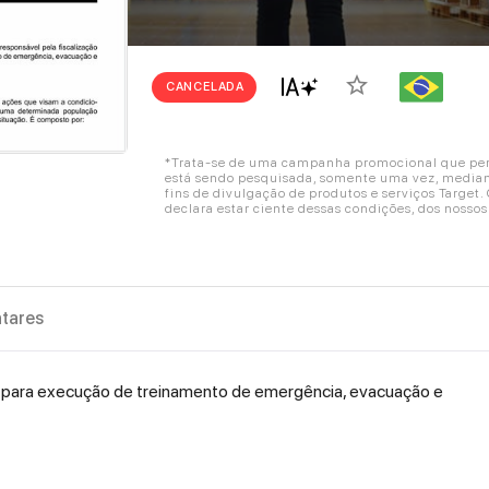
star_border
CANCELADA
*Trata-se de uma campanha promocional que perm
está sendo pesquisada, somente uma vez, mediant
fins de divulgação de produtos e serviços Target
declara estar ciente dessas condições, dos nosso
tares
is para execução de treinamento de emergência, evacuação e