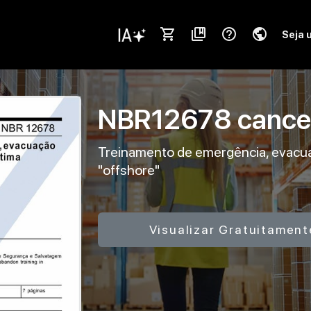
shopping_cart
collections_bookmark
help_outline
public
Seja 
NBR12678
cance
Treinamento de emergência, evacu
"offshore"
Visualizar Gratuitament