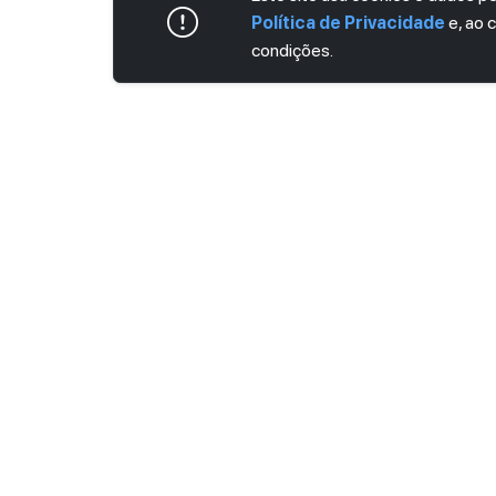
Política de Privacidade
e, ao 
condições.
ASSINE AGORA MESMO NOSSA NEWS
Receba artigos exclusivos e fique por dent
Ao se cadastrar, você concorda com os
Ter
Privacidade
.