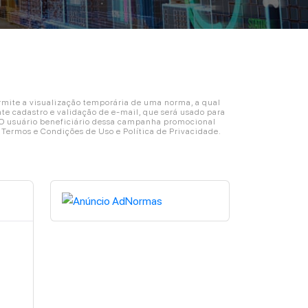
ite a visualização temporária de uma norma, a qual
e cadastro e validação de e-mail, que será usado para
. O usuário beneficiário dessa campanha promocional
s Termos e Condições de Uso e Política de Privacidade.