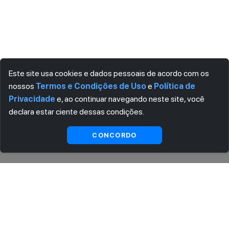
Este site usa cookies e dados pessoais de acordo com os
nossos
Termos e Condições de Uso
e
Política de
Privacidade
e, ao continuar navegando neste site, você
declara estar ciente dessas condições.
Ver
CONCORDO
Indisponível
substitutas
ASSINE AGORA MESMO NOSSA NEWSLETTER