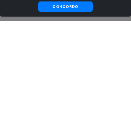
Ver
Visualizar
CONCORDO
substitutas
ASSINE AGORA MESMO NOSSA NEWSLETTER
Receba artigos exclusivos e fique por dentro das novidades.
Ao se cadastrar, você concorda com os
Termos e Condições
e
Política de Privacidade
.