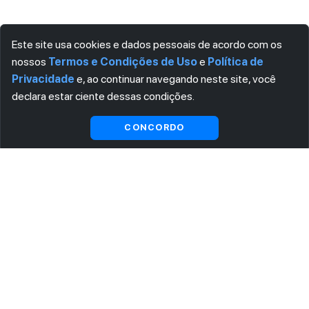
Este site usa cookies e dados pessoais de acordo com os
nossos
Termos e Condições de Uso
e
Política de
Privacidade
e, ao continuar navegando neste site, você
declara estar ciente dessas condições.
Visualizar gratuitamente*
CONCORDO
ASSINE AGORA MESMO NOSSA NEWSLETTER
Receba artigos exclusivos e fique por dentro das novidades.
Ao se cadastrar, você concorda com os
Termos e Condições
e
Política de Privacidade
.