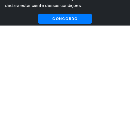
declara estar ciente dessas condições.
Visualizar gratuitamente*
CONCORDO
ASSINE AGORA MESMO NOSSA NEWSLETTER
Receba artigos exclusivos e fique por dentro das novidades.
Ao se cadastrar, você concorda com os
Termos e Condições
e
Política de Privacidade
.