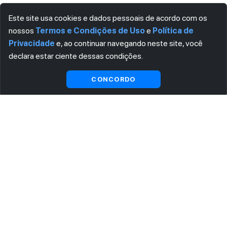
Este site usa cookies e dados pessoais de acordo com os
nossos
Termos e Condições de Uso
e
Política de
Privacidade
e, ao continuar navegando neste site, você
declara estar ciente dessas condições.
Visualizar gratuitamente*
CONCORDO
ASSINE AGORA MESMO NOSSA NEWSLETTER
Receba artigos exclusivos e fique por dentro das novidades.
Ao se cadastrar, você concorda com os
Termos e Condições
e
Política de Privacidade
.