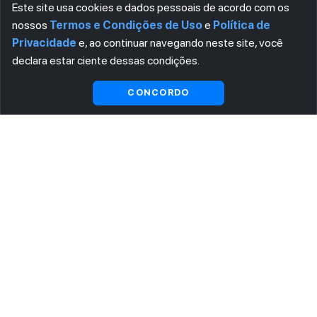
Este site usa cookies e dados pessoais de acordo com os
nossos
Termos e Condições de Uso
e
Política de
Privacidade
e, ao continuar navegando neste site, você
declara estar ciente dessas condições.
Visualizar gratuitamente*
CONCORDO
ASSINE AGORA MESMO NOSSA NEWSLETTER
Receba artigos exclusivos e fique por dentro das novidades.
Ao se cadastrar, você concorda com os
Termos e Condições
e
Política de Privacidade
.