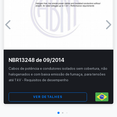
NBR13248 de 09/2014
Cabos de potência e condutores isolados sem cobertura, não
halogenados e com baixa emissão de fumaça, para tensões
até 1 kV - Requisitos de desempenho
VER DETALHES